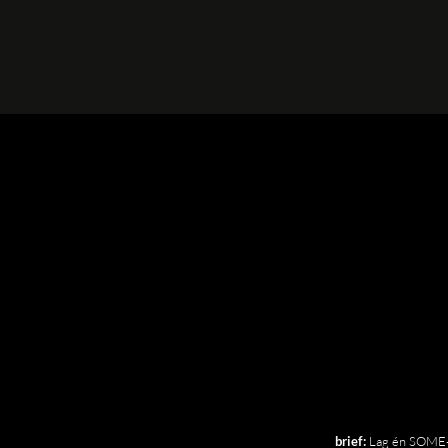
Lag én SOME-a
brief: