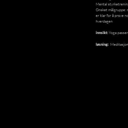
Mental styrketrening 
Ønsket målgruppe: n
er klar for å prøve no
hverdagen
Yoga passer i
innsikt:
Meditasjon f
løsning: