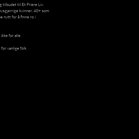
tilbudet til Et Friere Liv.
ysgjerrige kvinner, 40+ som
e nytt for å finne ro i
kke for alle.
or vanlige folk.