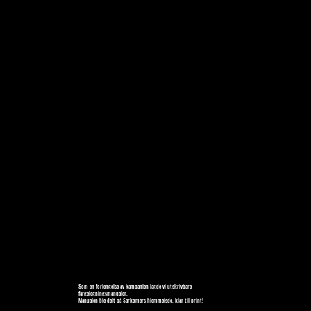
Som en forlengelse av kampanjen lagde vi utskrivbare
fargelegningsmanualer.
Manualen ble delt på Sarkomers hjemmeisde, klar til print!