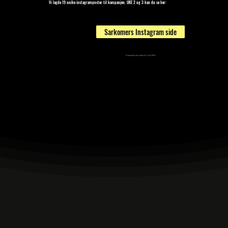
Vi lagde 19 unike instagramposter til kampanjen. UKE 2 og 3 kan du se her:
Sarkomers Instagram side
Kampanjen ble publisert i juli 2024.