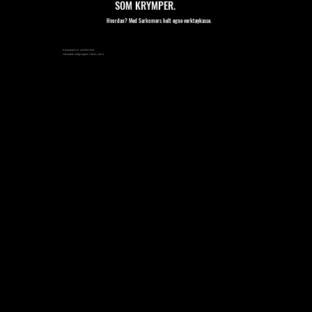
SOM KRYMPER.
Hvordan? Med Sarkomers helt egne verktøykasse.
Kampanjen er utviklet med
sekundærmålgruppen i fokus; barn.